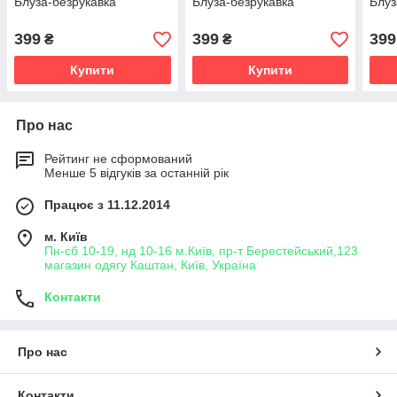
Блуза-безрукавка
Блуза-безрукавка
Блуз
399
399
399
₴
₴
Купити
Купити
Про нас
Рейтинг не сформований
Менше 5 відгуків за останній рік
Працює з 11.12.2014
м. Київ
Пн-сб 10-19, нд 10-16 м.Київ, пр-т Берестейський,123
магазин одягу Каштан, Київ, Україна
Контакти
Про нас
Контакти