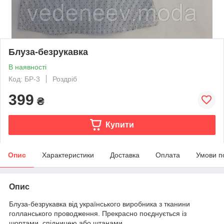
Блуза-безрукавка
В наявності
Код: БР-3
Роздріб
399
₴
Купити
Опис
Характеристики
Доставка
Оплата
Умови п
Опис
Блуза-безрукавка від українського виробника з тканини
голланського проводження. Прекрасно поєднується із
шортами, спідницею або штанами.