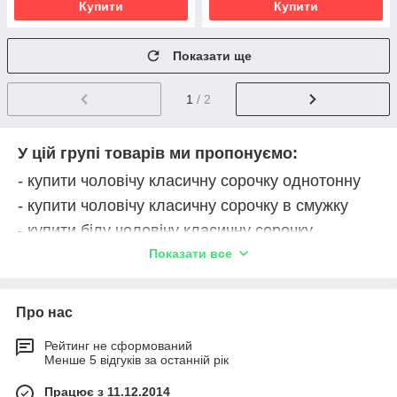
Купити
Купити
Показати ще
1
/ 2
У цій групі товарів ми пропонуємо:
- купити чоловічу класичну сорочку однотонну
- купити чоловічу класичну сорочку в смужку
- купити білу чоловічу класичну сорочку
- купити темну чоловічу класичну сорочку
Показати все
- купити ошатну чоловічу класичну сорочку
- купити чоловічу класичну сорочку з бавовни
Про нас
- купити чоловічу класичну сорочку великого
розміру
Рейтинг не сформований
Менше 5 відгуків за останній рік
- замовити доставку товару кур'єром або
перевізником.
Працює з 11.12.2014