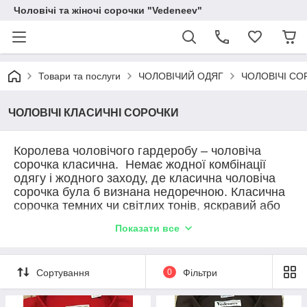
Чоловічі та жіночі сорочки "Vedeneev"
Товари та послуги
ЧОЛОВІЧИЙ ОДЯГ
ЧОЛОВІЧІ СО
ЧОЛОВІЧІ КЛАСИЧНІ СОРОЧКИ
Королева чоловічого гардеробу – чоловіча
сорочка класична. Немає жодної комбінації
одягу і жодного заходу, де класична чоловіча
сорочка була б визнана недоречною. Класична
сорочка темних чи світлих тонів, яскравий або
пастельний, доречна скрізь і в будь-якій
Показати все
компанії. На те вона і класика...
Ви можете купити чоловічу сорочку українського
виробництва Vedeneev в магазинах Києва,пр.
Сортування
0
Фільтри
Перемоги, 123. Хороша якість доступна
кожному.