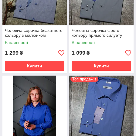
Чоловіча сорочка блакитного
Чоловіча сорочка сірого
кольору з малюнком
кольору прямого силуету
В наявності
В наявності
1 299
1 099
₴
₴
Купити
Купити
Топ продажів