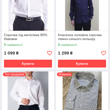
Сорочка під метелика 80%
Класична чоловіча сорочка
бавовни
темно-синього кольору
В наявності
В наявності
1 099
1 299
₴
₴
Купити
Купити
Топ продажів
Новинка